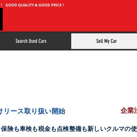
N ! GOOD QUALITY & GOOD PRICE !
Search Used Cars
Sell My Car
車・中古車リー
企業
けリース取り扱い開始
、保険も車検も税金も点検整備も新しいクルマの使