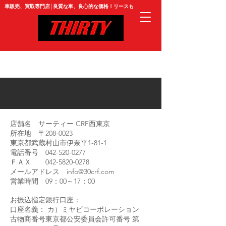
​車販売、買取専門店│良質な車、良心的な価格！リースも
店舗名 サーティー CRF西東京
所在地 〒208-0023
東京都武蔵村山市伊奈平1-81-1
電話番号 042-520-0277
ＦＡＸ 042-5820-0278
メールアドレス info@30crf.com
営業時間 09：00～17：00
お振込指定銀行口座：
口座名義： カ）ミヤビコーポレーション
古物商番号東京都公安委員会許可番号 第