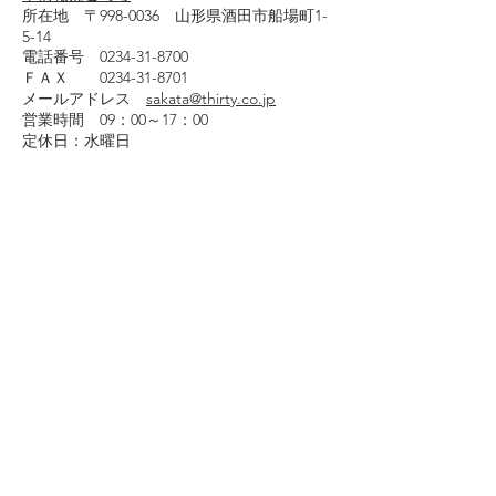
所在地 〒998-0036 山形県酒田市船場町1-
5-14
電話番号
0234-31-8700
ＦＡＸ
0234-31-8701
メールアドレス
sakata@thirty.co.jp
営業時間 09：00～17：00
定休日：水曜日
お振込指定銀行口座：山形銀行 鶴岡支店
（普通）997854
口座名義： カ）ミヤビコーポレーション
古物商番号東京都公安委員会許可番号 第
308939505067号
​氷販売も開始
スコップ一杯100円です。
アクセス
https://www.google.co.jp/maps/@38.916266,
139.8290959,19z?entry=ttu